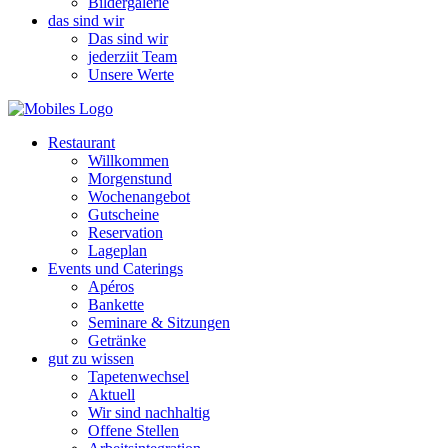
Bildergalerie
das sind wir
Das sind wir
jederziit Team
Unsere Werte
Restaurant
Willkommen
Morgenstund
Wochenangebot
Gutscheine
Reservation
Lageplan
Events und Caterings
Apéros
Bankette
Seminare & Sitzungen
Getränke
gut zu wissen
Tapetenwechsel
Aktuell
Wir sind nachhaltig
Offene Stellen