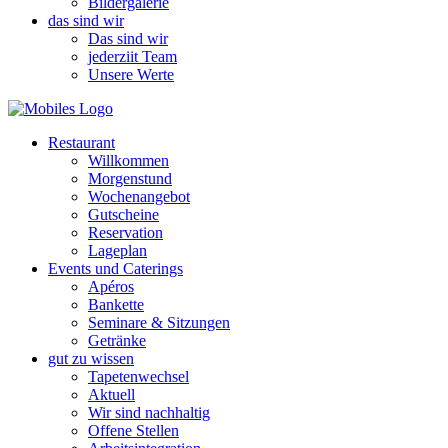
Bildergalerie
das sind wir
Das sind wir
jederziit Team
Unsere Werte
Restaurant
Willkommen
Morgenstund
Wochenangebot
Gutscheine
Reservation
Lageplan
Events und Caterings
Apéros
Bankette
Seminare & Sitzungen
Getränke
gut zu wissen
Tapetenwechsel
Aktuell
Wir sind nachhaltig
Offene Stellen