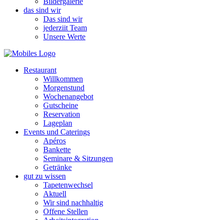
Bildergalerie
das sind wir
Das sind wir
jederziit Team
Unsere Werte
Restaurant
Willkommen
Morgenstund
Wochenangebot
Gutscheine
Reservation
Lageplan
Events und Caterings
Apéros
Bankette
Seminare & Sitzungen
Getränke
gut zu wissen
Tapetenwechsel
Aktuell
Wir sind nachhaltig
Offene Stellen