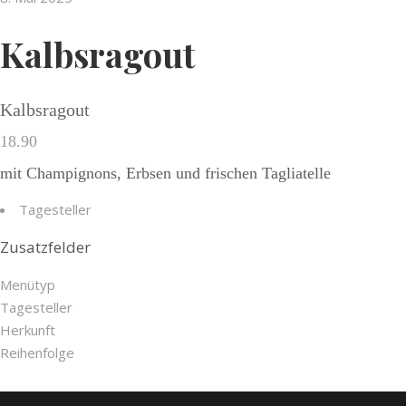
Kalbsragout
Kalbsragout
18.90
mit Champignons, Erbsen und frischen Tagliatelle
Tagesteller
Zusatzfelder
Menütyp
Tagesteller
Herkunft
Reihenfolge