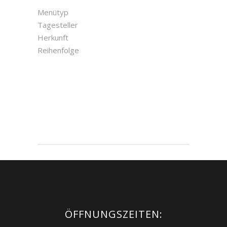
Menütyp
Tagesteller
Herkunft
Reihenfolge
ÖFFNUNGSZEITEN: