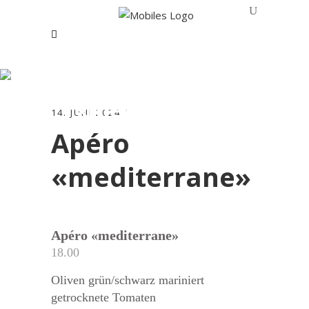
Apéro
«mediterrane»
14. JUNI 2024
Apéro
«mediterrane»
Apéro «mediterrane»
18.00
Oliven grün/schwarz mariniert
getrocknete Tomaten